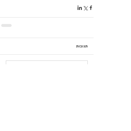
תגובות
כתיבת תגובה...
פוסטים נבחרים
כשהם עדיין כאן / נעם חורב