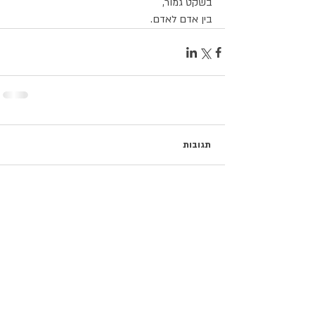
בשקט גמור,
בין אדם לאדם.
תגובות
כתיבת תגובה...
פוסטים נבחרים
כשהם עדיין כאן / נעם חורב