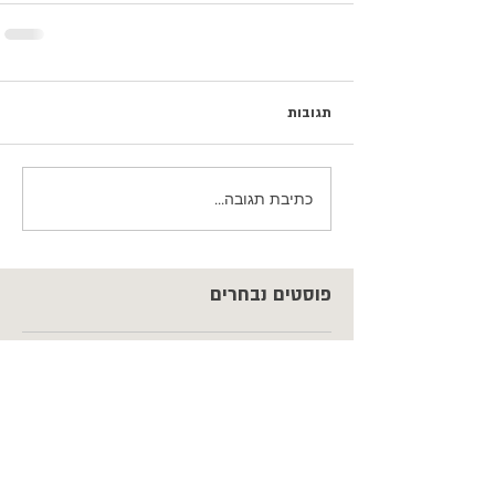
תגובות
כתיבת תגובה...
פוסטים נבחרים
כשהם עדיין כאן / נעם חורב