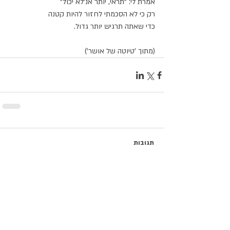
אמרת לי: "תראי, יותר אנ׳לא יכול"
רק כי לא הסכמתי לחזור להיות קטנה
כדי שאתה תרגיש יותר גדול.
(מתוך 'טיוטה של אושר')
תגובות
כתיבת תגובה...
פוסטים נבחרים