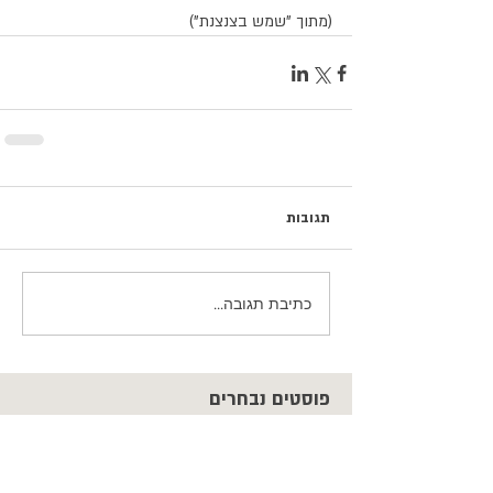
(מתוך "שמש בצנצנת")
תגובות
כתיבת תגובה...
פוסטים נבחרים
כשהם עדיין כאן / נעם חורב