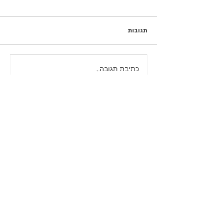
תגובות
כתיבת תגובה...
פוסטים נבחרים
כשהם עדיין כאן / נעם חורב