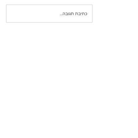
כתיבת תגובה...
פוסטים נבחרים
כשהם עדיין כאן / נעם חורב