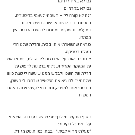
גם לא באחורי הימני.
גם לא בקדמיים.
"זה לא קורה לי" – חשבתי לעצמי בהיסטריה.
המפתח חייב להיות איפשהו. חיפשתי שוב 
במעלית. ובשקיות. ומתחת לשטיח הכניסה. אין 
מפתח. 
כנראה שהשארתי אותו בבית, והדלת שלנו הרי 
ננעלת בטריקה.
צנחתי בייאוש על המדרגות ליד הדלת, שמתי ראש 
על המעקה הקריר ושקלתי ברצינות לדפוק על 
הדלת של השכן ולבקש ממנו שיעשה לי קצת פוווו.
שלחתי יד להוציא את הפלאייר שדחפו לי בשוק, 
הנדסתי אותו למניפה, וחשבתי לעצמי שזה באמת 
המשיח.
בסוף התקשרתי לבן-זוגי שהיה בעבודה והוצאתי 
עליו את כל הקיטור:
"ננעלתי מחוץ לבית!" ייבבתי כמו תינוק מגודל. 