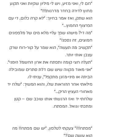
"חם לי, ואני מזיע, ויש לי מיליון שקיות ואני תקוע 
מחוץ לדירה בחדר מדרגות!!!"
הוא שתק, ואז אמר בחיוך: "לא קרה כלום, די עם 
הפרצוף החמוץ..."
"מה די? מישהו שפך עליי מלא מים של מלפפונים 
חמוצים, זה נספג!"
"תקשיב מה תעשה", הוא שמר על קור-רוח שרק 
עצבן אותי יותר.
"תעלה חצי קומה ותפתח את ארון החשמל הימני".
"אני מאוד מקווה שיש שם דלת סתרים שמובילה 
הביתה או מיני-מזגן מתקפל", עניתי לו.
מילאתי אחר ההוראות שלו, והוא המשיך: "שלח יד 
מאחורי העציץ הריק..."
שלחתי יד ואז הרגשתי אותו שוכב שם – קטן 
ומתכתי וגואל. המפתח.
"מפתח!!!" צעקתי לטלפון, "יש שם מפתח!! מה 
הוא עושה שם?"