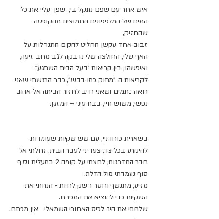
איש אחר עם שפם נתקל בי, ושפך עליי את כל 
המים של המלפפונים החמוצים מהקופסה 
שהחזיק,
זבוב אחד עקשן החליט להקים התנחלות על 
האף שלי, החולצה שלי נדבקה לגב מרוב זיעה, 
ואיפשהו, בין קריאות "בעל הבית השתגע" 
לקריאות ה-"מתוק כמו דבש", כבר הרגשתי שאני 
רואה כתמים ושאני חייב לחזור הביתה אל אהוב 
נפשי, משוש חיי, בבת עיני – המזגן.
בשארית כוחותיי, עם שש שקיות שעומדות 
להיקרע בכל צד, צעדתי לעבר הבית, זחלתי אל 
חדר המדרגות, לחצתי על קומה 2 במעלית וסוף 
סוף נעמדתי מול הדלת.
מזיע, מתנשף וחסר חשק לחיות - הנחתי את 
השקיות כדי להוציא את המפתח.
שלחתי את היד לכיס האחורי השמאלי - אין מפתח.