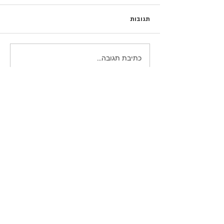
תגובות
כתיבת תגובה...
פוסטים נבחרים
כשהם עדיין כאן / נעם חורב