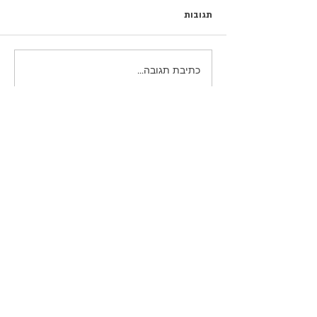
תגובות
כתיבת תגובה...
פוסטים נבחרים
כשהם עדיין כאן / נעם חורב