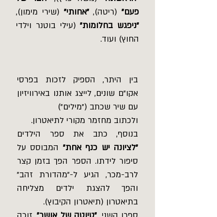
פעם"
(ריטה),
"אחותי"
(שירי מימון),
"ניפגש בחלומות"
(עילי בוטנר וילדי
החוץ) ועוד.
בין היתר, הספיק לזכות בפרסי
אקו"ם שונים, לייצג אותנו באירוויזיון
עם שיר שכתב ("מילים")
ולכתוב מחזמר מקורי לתיאטרון.
בנוסף, כתב את ספר הילדים
"לציונה יש כנף אחת"
המבוסס על
סיפור לידתו. הספר הפך בזמן קצר
לרב-מכר, הגיע ל-"מהדורת זהב"
והפך להצגת ילדים מצליחה
בתיאטרון (תיאטרון הקיבוץ).
ספרו השני,
"טיוטה של אושר"
, זוכה