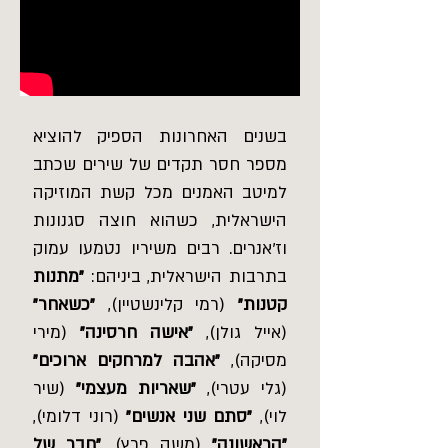
בשנים האחרונות הספיק להוציא
מספר חסר תקדים של שירים שכתב
למיטב האמנים מכל קשת המוזיקה
הישראלית, כשהוא חוצה סגנונות
וז'אנרים. רבים משיריו נטמעו עמוק
בתרבות הישראלית, ביניהם:
"מתנות
קטנות"
(רמי קלינשטיין),
"כשאחר"
(אייל גולן),
"אישה חרסינה"
(מירי
מסיקה),
"אהבה למרחקים ארוכים"
(גלי עטרי),
"שאריות מעצמי"
(שיר
לוי),
"סתם שני אנשים"
(רוני דלומי),
"הראשונה"
(משה פרץ),
"חבר של