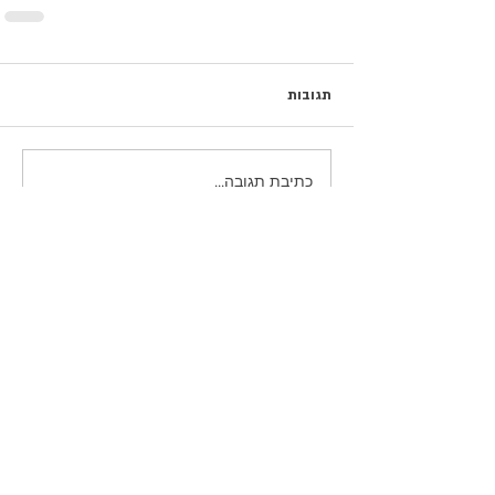
תגובות
כתיבת תגובה...
פוסטים נבחרים
כשהם עדיין כאן / נעם חורב