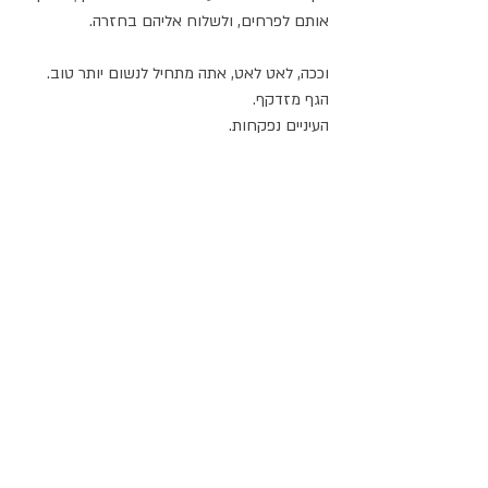
אותם לפרחים, ולשלוח אליהם בחזרה.
וככה, לאט לאט, אתה מתחיל לנשום יותר טוב.
הגף מזדקף.
העיניים נפקחות.
ואתה עומד שם, צופה מהצד - איך כל המילים 
הרעות שנשלחו אליך - מתנגשות עכשיו בקיר 
הזכוכית השקוף, נמרחות עליו, יורדות למטה, 
ונקברות באדמה.
תגובות