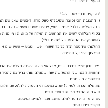
המעצבת שלו. ביי.״
״זה קצת נרקיסיסטי, לא?״ 
זו התגובה הכי נפוצה שקיבלתי כשסיפרתי לאנשים שאני שם תמונ
שזה הצליח לבלבל אותי - ״וואי, אנשים יחשבו שאני איזה חי בסרט.
בסוף הצלחתי לשים את המחשבות האלה על מיוט (זו מיומנות 
להשתיק את הקולות של ״מה יגידו?״)
החלטתי שהספר הזה כל כך חשוף, ואישי, ופגיע – שאין שום או
הפרצוף שלי על הכריכה.
 ״אני יודע שלא דיברנו שנים, אבל אני רוצה שאתה תצלם את הכריכה של הספר שלי.״
תחושת הבטן שלי התעקשה שמי שמצלם אותי צריך גם להכיר אות
היסטוריה משותפת. 
את אלון הכרתי לפני 15 שנה, כשעברתי מעפולה לת״א, עם חלום הכתיבה. 
הוא היה החבר הכי טוב שלי. הבית.
עם הזמן הוא הפך לצלם נחשב ועבר לסן-פרנסיסקו. 
הקשר בינינו נותק.