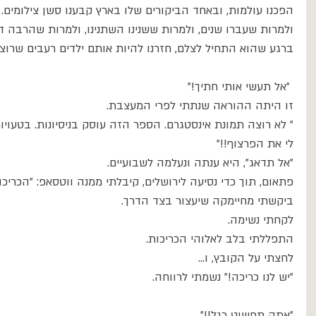
הפכנו עולמות, ובאחד הביקורים שלו בארץ קבענו סשן צילומים. 
ולמרות שעברו שנים, ולמרות ששנינו השתנינו, ולמרות שהרבה דב
ברגע שהוא התחיל לצלם, חזרנו להיות אותם ילדים רעבים שרוצי
 ״אל תעשי אותי חתיך!״ 
זו היתה ההוראה שנתתי לפרי המעצבת. 
״ לא רוצה תמונת אינסטגרם. הספר הזה עוסק בניסיונות. בטעויו
לי את הפרצוף!!״ 
״אל תדאג״, היא ענתה ונעלמה לשבועיים. 
פתאום, תוך כדי נסיעה לירושלים, קיבלתי ממנה ווטסאפ: ״הכריכה
ביקשתי מחיימקה שיעצור בצד הדרך. 
לקחתי נשימה.
התפללתי בלב לאלוהי הכריכות.
לחצתי על הקובץ, ו...
״יש לנו כריכה!״ נשמתי לרווחה.
״אתה תפשוט רגל!!״