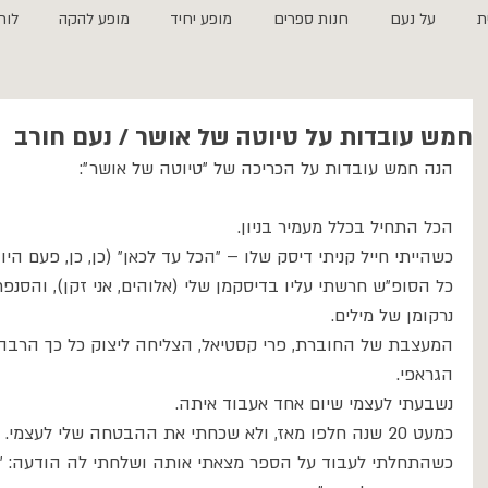
ת
על נעם
חנות ספרים
מופע יחיד
מופע להקה
לוח
חמש עובדות על טיוטה של אושר / נעם חורב
הנה חמש עובדות על הכריכה של ״טיוטה של אושר״:
הכל התחיל בכלל מעמיר בניון.
כשהייתי חייל קניתי דיסק שלו – ״הכל עד לכאן״ (כן, כן, פעם היו 
כל הסופ״ש חרשתי עליו בדיסקמן שלי (אלוהים, אני זקן), והסנפ
נרקומן של מילים. 
המעצבת של החוברת, פרי קסטיאל, הצליחה ליצוק כל כך הרבה יו
הגראפי. 
נשבעתי לעצמי שיום אחד אעבוד איתה.
כמעט 20 שנה חלפו מאז, ולא שכחתי את ההבטחה שלי לעצמי.
כשהתחלתי לעבוד על הספר מצאתי אותה ושלחתי לה הודעה: ״היי