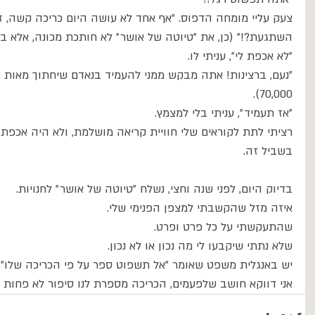
צעק עליי מומחה הדפוס. ״אף אחד לא עושה היום כריכה קשה, זה י
השתגעת?!״ (כן, את ״טיוטה של אושר״ לא חותכת מכונה, אלא בנא
״לא אכפת לי״, עניתי לו.
״נעם, ברצינות! אתה מבקש ממני להעמיד בנאדם שיחתוך מאות או 
70,000).
״אז תעמיד״, עניתי בלי למצמץ.
רציתי לתת לקוראים שלי חוויית קריאה מושלמת, ולא היה אכפת 
בשביל זה. 
בדיוק היום, לפני שנה וחצי, נשלח ״טיוטה של אושר״ לחנויות.
איזה מזל שהקשבתי למצפן הפנימי שלי. 
שהתעקשתי על כל פרט ופרט. 
שלא נתתי שיקבעו לי מה נכון או לא נכון. 
יש באנגלית משפט שאומר ״אל תשפוט ספר על פי הכריכה שלו״.
אני דווקא חושב שלפעמים, הכריכה מספרת לנו סיפור לא פחות