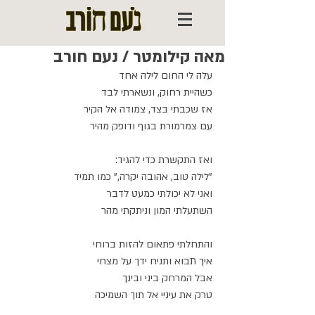
מאה קילומטר / נעם חורב
עלה לי החום לילה אחד
כשהיית רחוק, ונשארתי לבד
אז שכבתי בצד, צמודה אל הקיר
עם צמרמורת בגוף ודופק מהיר
ואז התקשרת כדי להגיד:
"לילה טוב, אהובה יקרה," כמו תמיד
ואני לא יכולתי כמעט לדבר
השתעלתי המון וניתקתי מהר
והתחלתי פתאום להזות ברוחי
איך תבוא ותניח ידך על מצחי
אבל המרחק ביני ובינך
טרק את עיניי אל תוך השמיכה