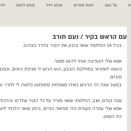
ת
על נעם
חנות ספרים
מופע יחיד
מופע להקה
לוח
עם הראש בקיר / נעם חורב
בגיל 16 החלטתי שאני צובע את הקיר בחדר בצהוב.
אמא שלי הקפיצה אותי להום-סנטר.
ניגשנו לאחראי במחלקת הצבע, הוא הגיש לי מניפת גוונים, וכמו
מוגזם.
במשך שנה זה הרגיש כאילו משפחת סימפסון פלשה לי לחדר וה
שנה קודם, אגב, החלטתי שאני מצייר על כל הקיר שלדים וגולגולו
אמא שלי עמדה פעורת-פה ומחאה כפיים, בזמן שאני הלכתי ליש
כת השטן.