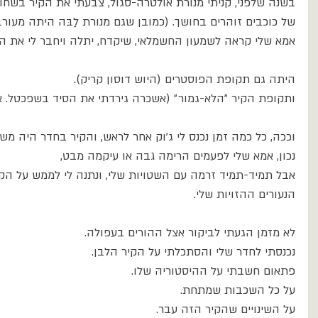
בשנה שלפני, קניתי מנורת אולטרה-סגול, צבעתי את הקיר בשחו
של כוכבים זוהרים בחושך. (כמובן שגם מנורת לַבּה היתה מעורב
אמא שלי קראה לשמעון החשמלאי, שיקדח, יתלה ויחבר לי את המ
היתה גם תקופת הפוסטרים (היוש דוסון קריק).
ותקופת הקיר "הלא-גמור״ (אשכרה גירדתי את הסיד בשפכטל. איז
וככה, כל כמה זמן נכנס לי ג׳וק אחר לראש, והקיר בחדר היה מש
נכון, אמא שלי לפעמים הרימה גבה או עיקמה מבט,
אבל תמיד-תמיד זרמה עם השטויות שלי, ונתנה לי לממש על הק
הנעורים ההזויות שלי.
לא מזמן הגעתי לביקור אצל ההורים בעפולה.
נכנסתי לחדר שלי והסתכלתי על הקיר הלבן.
פתאום חשבתי על ההיסטוריה שלו.
על כל השכבות שמתחת.
על השינויים שהקיר הזה עבר.