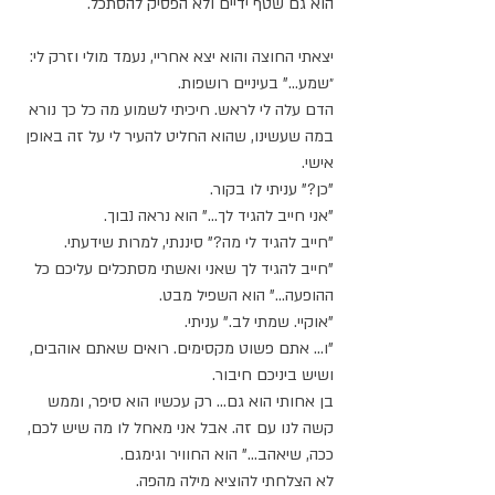
הוא גם שטף ידיים ולא הפסיק להסתכל. ⁣
יצאתי החוצה והוא יצא אחריי, נעמד מולי וזרק לי: 
״שמע..." בעיניים רושפות.⁣
הדם עלה לי לראש. חיכיתי לשמוע מה כל כך נורא 
במה שעשינו, שהוא החליט להעיר לי על זה באופן 
אישי.⁣
"כן?" עניתי לו בקור.⁣
"אני חייב להגיד לך..." הוא נראה נבוך.⁣
"חייב להגיד לי מה?" סיננתי, למרות שידעתי.⁣
"חייב להגיד לך שאני ואשתי מסתכלים עליכם כל 
ההופעה..." הוא השפיל מבט.⁣
"אוקיי. שמתי לב." עניתי.⁣
"ו... אתם פשוט מקסימים. רואים שאתם אוהבים, 
ושיש ביניכם חיבור. ⁣
בן אחותי הוא גם... רק עכשיו הוא סיפר, וממש 
קשה לנו עם זה. אבל אני מאחל לו מה שיש לכם, 
ככה, שיאהב..." הוא החוויר וגימגם.⁣
לא הצלחתי להוציא מילה מהפה.⁣