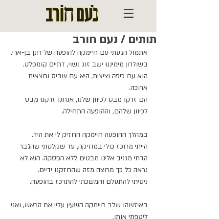
תותים / נעם חורב
אתמול הגעתי עם חיימקה להופעה של חנן בן-ארי.⁣
בשולחן מימיננו ישב זוג נשוי, דתיים קומפלט. ⁣
הוא עם כיפה וציצית, היא עם שביס וחצאית 
ארוכה.⁣
הם זרקו מבט לכיוון שלנו, אנחנו זרקנו מבט 
לכיוון שלהם, וההופעה התחילה.⁣
במהלך ההופעה חיימקה החזיק לי את היד. ⁣
הייתי מרוכז כולי במוזיקה, עד שקלטתי שהגבר 
הדתי מגניב אלינו מבטים ללא הפסקה. הוא לא 
נראה כל כך מרוצה מזה שהחזקנו ידיים. ⁣
ניסיתי להתעלם והמשכתי להתרכז בהופעה.⁣
באיזשהו שלב חיימקה השעין עליי את הראש, ואני 
ליטפתי אותו.⁣