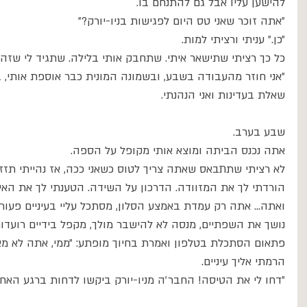
להישען עליו אבל גם להתנחם בו.
״אתה זוכר שאני טס היום לפגישות בניו-יורק?״
״כן.״ עניתי ורציתי למות. 
כל כך רציתי שתישאר איתי. שתחבק אותי בלילה. שתגיד לי שזה
״אני חוזר מהעבודה בשבע, ובשמונה המונית כבר אוספת אותי, 
שאלת בעדינות ואני הנהנתי.
שבע בערב.
אתה נכנס הביתה ומוצא אותי מקופל על הספה.
לא רציתי שתתבאס שאתה צריך לטוס כשאני ככה, אז נהייתי תזזי
הורדתי לך את המזוודה. הדרכון על השידה. הטענתי לך את האייפ
ואתה... אתה רק עמדת באמצע הסלון, מסתכל עליי בעיניים פעורו
נושך את השפתיים, מנסה לא להישבר מולך, מקפל בידיים רועדו
פתאום הסתכלת בטלפון ואמרת בחיוך מופתע: ״ממי, אתה לא מאמי
הרמתי אליך עיניים.
״דחו לי את הטיסה! החבר׳ה מניו-יורק ביקשו לדחות ברגע האחרון