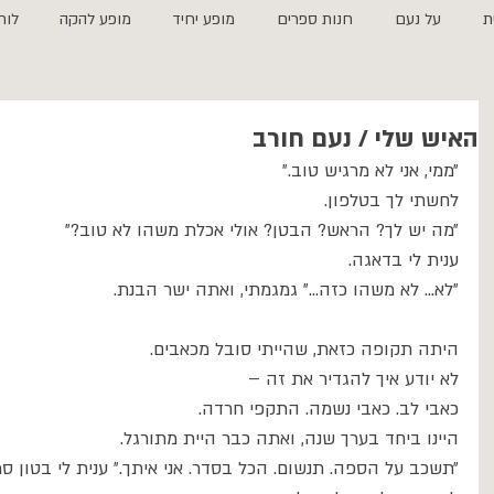
ת
על נעם
חנות ספרים
מופע יחיד
מופע להקה
לוח
האיש שלי / נעם חורב
״ממי, אני לא מרגיש טוב.״ 
לחשתי לך בטלפון.
״מה יש לך? הראש? הבטן? אולי אכלת משהו לא טוב?״
ענית לי בדאגה.
״לא... לא משהו כזה...״ גמגמתי, ואתה ישר הבנת.
היתה תקופה כזאת, שהייתי סובל מכאבים. 
לא יודע איך להגדיר את זה – 
כאבי לב. כאבי נשמה. התקפי חרדה. 
היינו ביחד בערך שנה, ואתה כבר היית מתורגל.
״תשכב על הספה. תנשום. הכל בסדר. אני איתך.״ ענית לי בטון ס