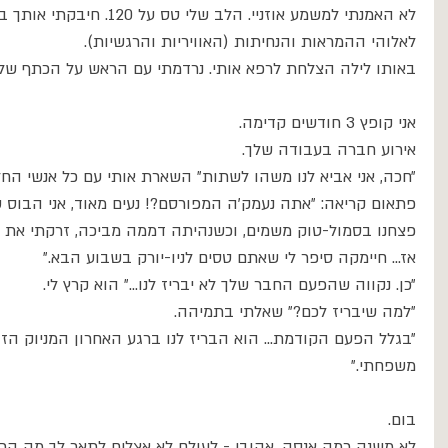
לא האמנתי למשמע אוזניי. הלב ש
לאלוהי ההמראות והנחיתות (האוויריות והרגשיות).
באותו לילה הצלחת לרפא אותי. נרדמתי עם הראש על הכתף שלך,
אני קופץ 3 חודשים קדימה.
אירוע חברה בעבודה שלך.
״חכה, אני אביא לנו משהו לשתות״ השארת אותי עם כל אנשי החל
פתאום קריאה: ״אתה נעמק׳ה המפורסם?! נעים מאוד, אני הבוס של
פצחנו בסמול-טוק משמים, וכשנהיתה דממה מביכה, זרקתי את ה
אז... חיימקה סיפר לי שאתם טסים לניו-יורק בשבוע הבא.״
״כן. נקווה שהפעם החבר שלך לא יבריז לנו...״ הוא קרץ לי.
״למה שיבריז לכם?״ שאלתי בתמיהה.
״בגלל הפעם הקודמת... הוא הבריז לנו ברגע האחרון המניוק הז
משפחתי.״
בום.
לא משנה כמה אנסה, אהובי - לעולם לא אצליח לתאר לך מה הרג