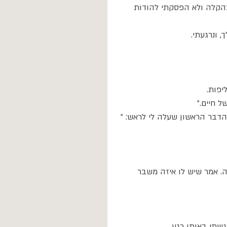
לי טס על 120. חיבקתי אותך בהקלה ולא הפסקתי להודות 
 ונרגעתי.
יפות.
 חיים.״
דבר הראשון שעלה לי לראש: ״ 
ה. אמר שיש לו איזה משבר 
שתי באותו רגע.