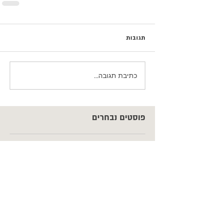
תגובות
כתיבת תגובה...
פוסטים נבחרים
כשהם עדיין כאן / נעם חורב